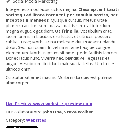
Social Media Marketing
Integer euismod lacus luctus magna.
Class aptent taciti
sociosqu ad litora torquent per conubia nostra, per
inceptos himenaeos
. Quisque cursus, metus vitae
pharetra auctor, sem massa mattis sem, at interdum
magna augue eget diam.
Ut fringilla
. Vestibulum ante
ipsum primis in faucibus orci luctus et ultrices posuere
cubilia Curae; Morbi lacinia molestie dui. Praesent blandit
dolor. Sed non quam. In vel mi sit amet augue congue
elementum. Morbi in ipsum sit amet pede facilisis laoreet.
Donec lacus nunc, viverra nec, blandit vel, egestas et,
augue. Vestibulum tincidunt malesuada tellus. Ut ultrices
ultrices enim.
Curabitur sit amet mauris. Morbi in dui quis est pulvinar
ullamcorper.
Live Preview:
www.website-preview.com
Our collaborators:
John Doe, Steve Walker
Category:
Websites