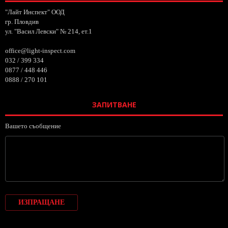
"Лайт Инспект" ООД
гр. Пловдив
ул. "Васил Левски" № 214, ет.1
office@light-inspect.com
032 / 399 334
0877 / 448 446
0888 / 270 101
ЗАПИТВАНЕ
Вашето съобщение