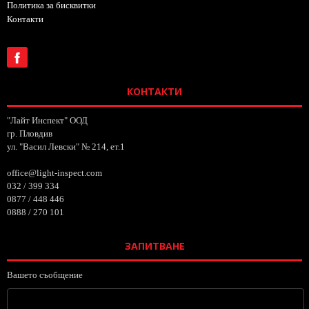
Политика за бисквитки
Контакти
КОНТАКТИ
"Лайт Инспект" ООД
гр. Пловдив
ул. "Васил Левски" № 214, ет.1
office@light-inspect.com
032 / 399 334
0877 / 448 446
0888 / 270 101
ЗАПИТВАНЕ
Вашето съобщение