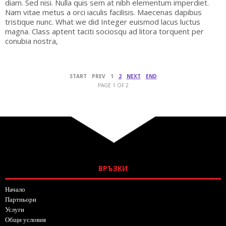
diam. Sed nisi. Nulla quis sem at nibh elementum imperdiet.
Nam vitae metus a orci iaculis facilisis. Maecenas dapibus
tristique nunc. What we did Integer euismod lacus luctus
magna. Class aptent taciti sociosqu ad litora torquent per
conubia nostra,
START
PREV
1
2
NEXT
END
PAGE 1 OF 2
ВРЪЗКИ
Начало
Партньори
Услуги
Общи условия