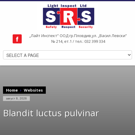
„Лайт Инспект“ ООД гр.Пловдив,ул. „Васил Левски“
№ 214, ет.1 / тел.: 032 399 334
Home
Websites
август 8, 2026
Blandit luctus pulvinar